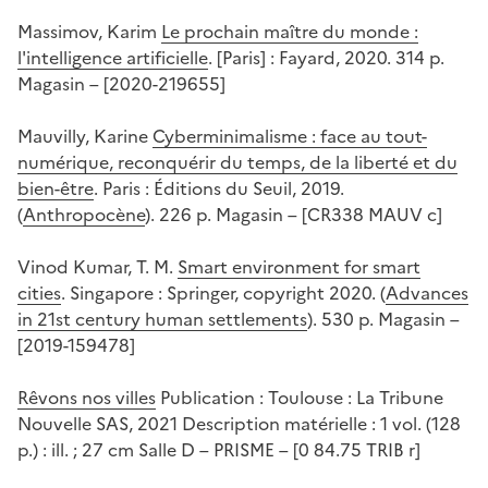
Massimov, Karim
Le prochain maître du monde :
l'intelligence artificielle
. [Paris] : Fayard, 2020. 314 p.
Magasin – [2020-219655]
Mauvilly, Karine
Cyberminimalisme : face au tout-
numérique, reconquérir du temps, de la liberté et du
bien-être
. Paris : Éditions du Seuil, 2019.
(
Anthropocène
). 226 p. Magasin – [CR338 MAUV c]
Vinod Kumar, T. M.
Smart environment for smart
cities
. Singapore : Springer, copyright 2020. (
Advances
in 21st century human settlements
). 530 p. Magasin –
[2019-159478]
Rêvons nos villes
Publication : Toulouse : La Tribune
Nouvelle SAS, 2021 Description matérielle : 1 vol. (128
p.) : ill. ; 27 cm Salle D – PRISME – [0 84.75 TRIB r]